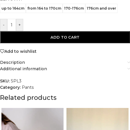
up to 164cm
from 164 to 170cm
170-176cm
176cm and over
-
+
ADD TO CART
Add to wishlist
Description
Additional information
SKU:
SPL3
Category:
Pants
Related products