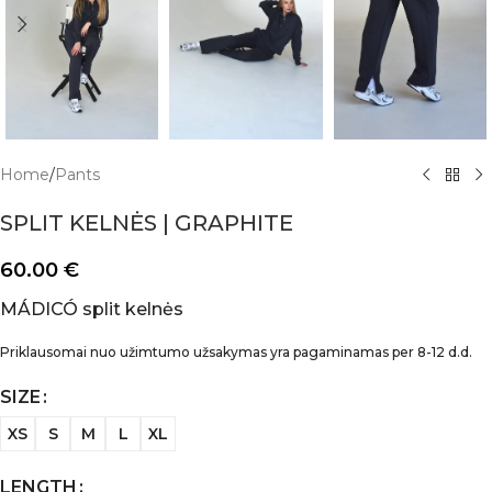
Home
/
Pants
SPLIT KELNĖS | GRAPHITE
60.00
€
MÁDICÓ split kelnės
Priklausomai nuo užimtumo užsakymas yra pagaminamas per 8-12 d.d.
SIZE
XS
S
M
L
XL
LENGTH